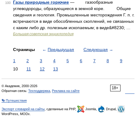
Газы природные горючие
— газообразные
100
углеводороды, образующиеся в земной коре. Общие
сведения и геология. Промышленные месторождения Г. п. г.
встречаются в виде обособленных скоплений, не связанных
с каким либо др. полезным ископаемым; в виде&#8230; …
Большая советская энциклопедия
Страницы
←
Предыдущая
Следующая
→
1
2
3
4
5
6
7
8
9
10
11
12
13
© Академик, 2000-2026
18+
Обратная связь:
Техподдержка
,
Реклама на сайте
👣 Путешествия
Экспорт словарей на сайты
, сделанные на PHP,
Joomla,
Drupal,
WordPress, MODx.