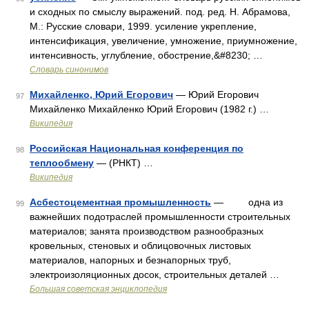
и сходных по смыслу выражений. под. ред. Н. Абрамова,
М.: Русские словари, 1999. усиление укрепление,
интенсификация, увеличение, умножение, приумножение,
интенсивность, углубление, обострение,&#8230; …
Словарь синонимов
Михайленко, Юрий Егорович
— Юрий Егорович
97
Михайленко Михайленко Юрий Егорович (1982 г.) …
Википедия
Российская Национальная конференция по
98
теплообмену
— (РНКТ) …
Википедия
Асбестоцементная промышленность
— одна из
99
важнейших подотраслей промышленности строительных
материалов; занята производством разнообразных
кровельных, стеновых и облицовочных листовых
материалов, напорных и безнапорных труб,
электроизоляционных досок, строительных деталей …
Большая советская энциклопедия