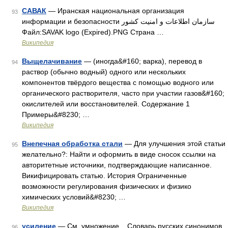
САВАК
— Иранская национальная организация
93
информации и безопасности سازمان اطلاعات و امنیت کشور
Файл:SAVAK logo (Expired).PNG Страна …
Википедия
Выщелачивание
— (иногда&#160; варка), перевод в
94
раствор (обычно водный) одного или нескольких
компонентов твёрдого вещества с помощью водного или
органического растворителя, часто при участии газов&#160;
окислителей или восстановителей. Содержание 1
Примеры&#8230; …
Википедия
Внепечная обработка стали
— Для улучшения этой статьи
95
желательно?: Найти и оформить в виде сносок ссылки на
авторитетные источники, подтверждающие написанное.
Викифицировать статью. История Ограниченные
возможности регулирования физических и физико
химических условий&#8230; …
Википедия
усиление
— См. умножение... Словарь русских синонимов
96